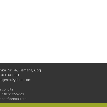
vita. Nr. 76, Tismana, Gorj
0763 340 991
ihaijerca@yahoo.com
 conditii
e fisiere cookies
e confidentialitate