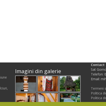
Contact
Sat Gorno
Imagini din galerie
Telefon: 
siune
Email: m
ciuri,
Termeni si
Politica d
Politica d