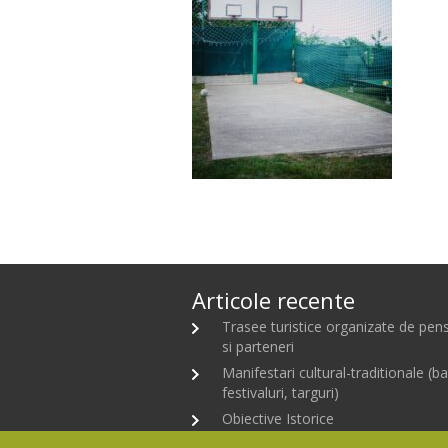
Articole recente
Trasee turistice organizate de pen
si parteneri
Manifestari cultural-traditionale (bal
festivaluri, targuri)
Obiective Istorice